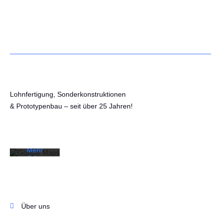
Mit dem
Laden der
Lohnfertigung, Sonderkonstruktionen
Karte
& Prototypenbau – seit über 25 Jahren!
akzeptieren
Sie die
Datenschutzerklärung
Hier finden Sie uns!
von
Google.
Mehr
erfahren
Karte
laden
Interessantes
Google
Über uns
Maps immer
entsperren