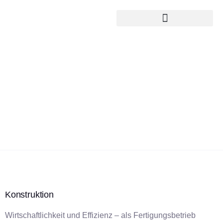
Ihr Zulieferer für Maschinenbau, Anlagenbau,
Automatisierung und Robotik
Konstruktion
Wirtschaftlichkeit und Effizienz – als Fertigungsbetrieb